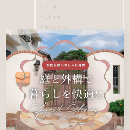
カーポート
おしゃれ
キャンペーン
ビフォーアフター
ブログ
新着情報
施工事例
最近の投稿
Recent Posts
2026/08/06
外構工事の良い日を賢く選ぶ！吉日や天候や工程で後悔ゼロの決め方