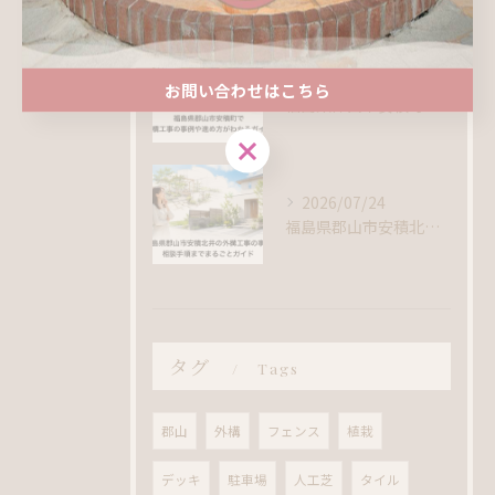
2026/07/30
お問い合わせはこちら
福島県郡山市安積町で外構工事の事例や進め方がわかるガイド
お問い合わせはこちら
2026/07/24
福島県郡山市安積北井の外構工事の事例｜相談手順までまるごとガイド
タグ
Tags
郡山
外構
フェンス
植栽
デッキ
駐車場
人工芝
タイル