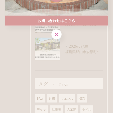
2026/08/06
お問い合わせはこちら
外構工事の良い日を賢く選ぶ！吉日や天候や工程で後悔ゼロの決め方
お問い合わせはこちら
2026/07/30
福島県郡山市安積町で外構工事の事例や進め方がわかるガイド
タグ
Tags
郡山
外構
フェンス
植栽
デッキ
駐車場
人工芝
タイル