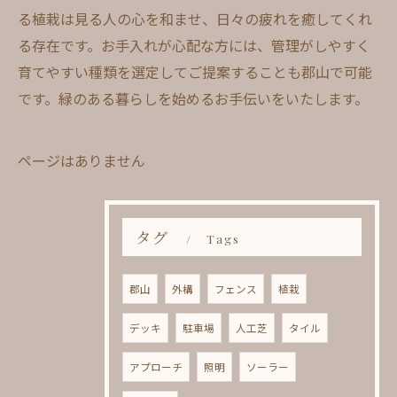
る植栽は見る人の心を和ませ、日々の疲れを癒してくれ
る存在です。お手入れが心配な方には、管理がしやすく
育てやすい種類を選定してご提案することも郡山で可能
です。緑のある暮らしを始めるお手伝いをいたします。
ページはありません
タグ
Tags
郡山
外構
フェンス
植栽
デッキ
駐車場
人工芝
タイル
アプローチ
照明
ソーラー