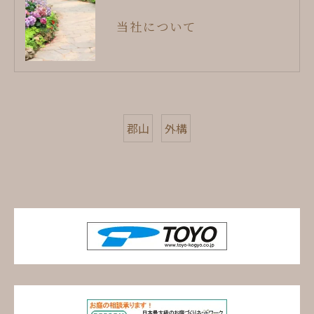
当社について
郡山
外構