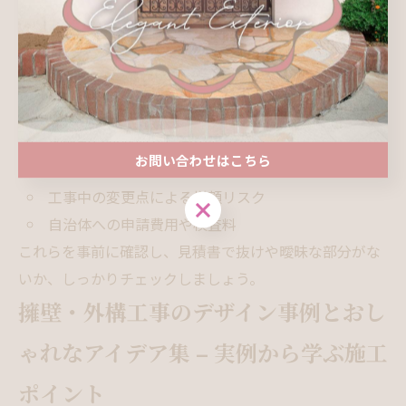
複数社から相見積もりを取得し、項目や価格を比較
保証やアフターサービスの有無
特に
追加費用の発生条件
や、
地盤改良の必要性
などは事
前に確認しましょう。
追加費用や注意すべき項目
地盤改良が必要な場合の追加費用
お問い合わせはこちら
撤去・処分費用が別途かかるケース
工事中の変更点による増額リスク
お問い合わせはこちら
自治体への申請費用や検査料
これらを事前に確認し、見積書で抜けや曖昧な部分がな
いか、しっかりチェックしましょう。
擁壁・外構工事のデザイン事例とおし
ゃれなアイデア集 – 実例から学ぶ施工
ポイント