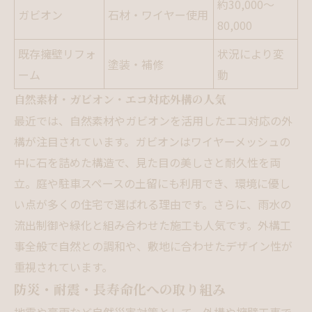
約30,000～
ガビオン
石材・ワイヤー使用
80,000
既存擁壁リフォ
状況により変
塗装・補修
ーム
動
自然素材・ガビオン・エコ対応外構の人気
最近では、自然素材やガビオンを活用したエコ対応の外
構が注目されています。ガビオンはワイヤーメッシュの
中に石を詰めた構造で、見た目の美しさと耐久性を両
立。庭や駐車スペースの土留にも利用でき、環境に優し
い点が多くの住宅で選ばれる理由です。さらに、雨水の
流出制御や緑化と組み合わせた施工も人気です。外構工
事全般で自然との調和や、敷地に合わせたデザイン性が
重視されています。
防災・耐震・長寿命化への取り組み
地震や豪雨など自然災害対策として、外構や擁壁工事で