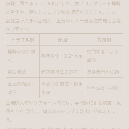
擁壁に関するトラブル例として、古いコンクリート擁壁
の劣化や、違法なブロック積み擁壁があります。また、
高低差が大きい土地や、土留めが不十分な造成地も注意
が必要です。
トラブル例
原因
対策例
擁壁のひび割
専門業者による
経年劣化・設計不足
れ
点検
違法擁壁
建築基準法未遵守
資格業者へ依頼
土地の陥没・
不適切な造成・排水
地盤調査・補強
沈下
不良
土地購入時やリフォーム時には、専門家による調査・見
積もりを活用し、購入後のトラブル防止に努めましょ
う。