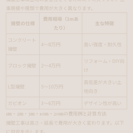
事規模や種類で費用が大きく異なります。
費用相場（1mあ
擁壁の仕様
主な特徴
たり）
コンクリート
4～8万円
高い強度・耐久性
擁壁
リフォーム・DIY向
ブロック擁壁
2～4万円
け
高低差が大きい土
L型擁壁
5～10万円
地向き
ガビオン
3～6万円
デザイン性が高い
1m・2m・3m・10m・20mの費用例と計算方法
擁壁工事は高さ・延長で費用が大きく変わります。以下
に目安を示します。