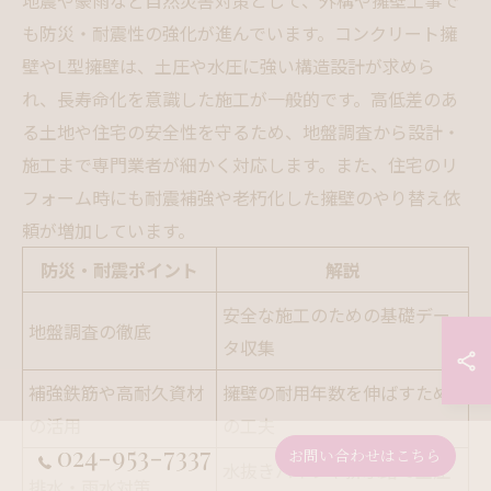
も防災・耐震性の強化が進んでいます。コンクリート擁
壁やL型擁壁は、土圧や水圧に強い構造設計が求めら
れ、長寿命化を意識した施工が一般的です。高低差のあ
る土地や住宅の安全性を守るため、地盤調査から設計・
施工まで専門業者が細かく対応します。また、住宅のリ
フォーム時にも耐震補強や老朽化した擁壁のやり替え依
頼が増加しています。
防災・耐震ポイント
解説
安全な施工のための基礎デー
地盤調査の徹底
タ収集
補強鉄筋や高耐久資材
擁壁の耐用年数を伸ばすため
の活用
の工夫
024-953-7337
お問い合わせはこちら
水抜きパイプや排水路で土圧
排水・雨水対策