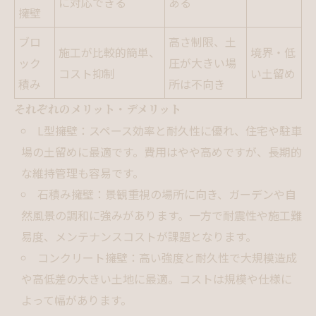
に対応できる
ある
擁壁
ブロ
高さ制限、土
施工が比較的簡単、
境界・低
ック
圧が大きい場
コスト抑制
い土留め
積み
所は不向き
それぞれのメリット・デメリット
L型擁壁：スペース効率と耐久性に優れ、住宅や駐車
場の土留めに最適です。費用はやや高めですが、長期的
な維持管理も容易です。
石積み擁壁：景観重視の場所に向き、ガーデンや自
然風景の調和に強みがあります。一方で耐震性や施工難
易度、メンテナンスコストが課題となります。
コンクリート擁壁：高い強度と耐久性で大規模造成
や高低差の大きい土地に最適。コストは規模や仕様に
よって幅があります。