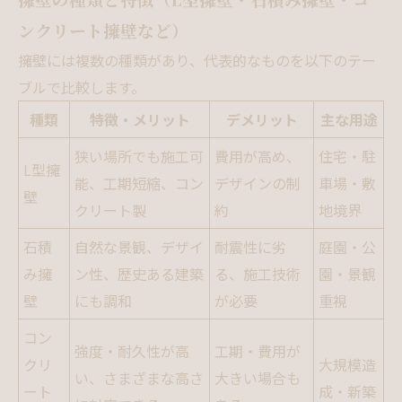
ンクリート擁壁など）
擁壁には複数の種類があり、代表的なものを以下のテー
ブルで比較します。
種類
特徴・メリット
デメリット
主な用途
狭い場所でも施工可
費用が高め、
住宅・駐
L型擁
能、工期短縮、コン
デザインの制
車場・敷
壁
クリート製
約
地境界
石積
自然な景観、デザイ
耐震性に劣
庭園・公
み擁
ン性、歴史ある建築
る、施工技術
園・景観
壁
にも調和
が必要
重視
コン
強度・耐久性が高
工期・費用が
クリ
大規模造
い、さまざまな高さ
大きい場合も
ート
成・新築