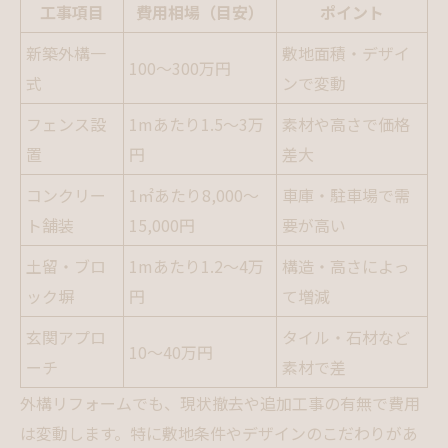
工事項目
費用相場（目安）
ポイント
新築外構一
敷地面積・デザイ
100～300万円
式
ンで変動
フェンス設
1mあたり1.5～3万
素材や高さで価格
置
円
差大
コンクリー
1㎡あたり8,000～
車庫・駐車場で需
ト舗装
15,000円
要が高い
土留・ブロ
1mあたり1.2～4万
構造・高さによっ
ック塀
円
て増減
玄関アプロ
タイル・石材など
10～40万円
ーチ
素材で差
外構リフォームでも、現状撤去や追加工事の有無で費用
は変動します。特に敷地条件やデザインのこだわりがあ