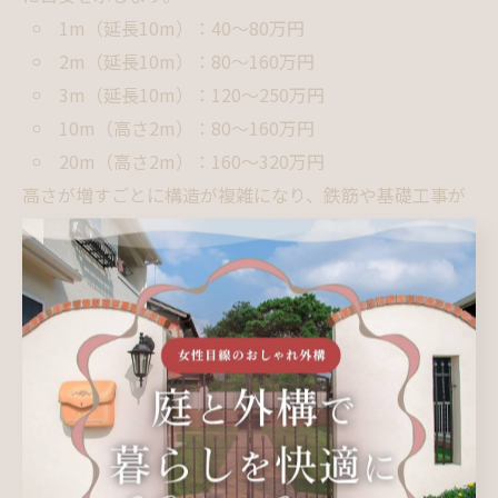
1m（延長10m）：40～80万円
2m（延長10m）：80～160万円
3m（延長10m）：120～250万円
10m（高さ2m）：80～160万円
20m（高さ2m）：160～320万円
高さが増すごとに構造が複雑になり、鉄筋や基礎工事が
強化されるため、費用も上昇します。
見積もり時に比較すべきポイント（会社選び・
明細の見方・相見積もりのコツ）
失敗しないための外構・擁壁工事の見積もりポイントは
以下です。
会社の実績・施工事例の確認
見積書の明細項目が詳細かチェック
工事内容ごとに単価・数量が明記されているか