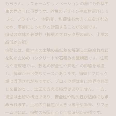
もちろん、リフォームやリノベーションの際にも外構工
事の見直しは重要です。外構のデザインや素材選びによ
って、プライバシーや防犯、利便性も大きく左右される
ため、事前にしっかりと計画することが必要です。
擁壁の意味と必要性（擁壁とブロック塀の違い、土地の
高低差対策）
擁壁とは、敷地内の
土地の高低差を解消し土砂崩れなど
を防ぐためのコンクリートや石積みの壁構造
です。住宅
地や造成地では、敷地の安全性や隣地への影響を考慮
し、擁壁が不可欠なケースがあります。擁壁とブロック
塀は混同されがちですが、ブロック塀は主に境界や目隠
しを目的とし、土圧を支える強度はありません。一方、
擁壁は土留め構造であり、
安全性や耐久性が法的にも求
められます
。土地の高低差が大きい場所や新築、リフォ
ーム時には、擁壁の設置可否と仕様確認が必須です。