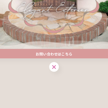
A様邸 福島市
2023/02/02
目次○ お庭の目隠しフェンス(A様邸福島市)・BEFOR
数年前に施工して頂いたお客様で、今回はお庭の目隠しﾌ
AFTER施工後写…
お問い合わせはこちら
お問い合わせはこちら