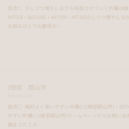
目次○ 少しづつ増やしながら完成させていく外構(K様邸郡山
AFTER・BEFORE・AFTER・AFTER少しづつ増
お悩みはとても敷地が…
I様邸 郡山市
2023/02/02
目次○ 格好よく使いやすい外構に(I様邸郡山市)・BEFOR
やすい外構に(I様邸郡山市)ホームページからお問い
画をされてお…