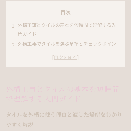
目次
外構工事とタイルの基本を短時間で理解する入
門ガイド
外構工事でタイルを選ぶ基準とチェックポイン
トを押さえて失敗しない！
外構タイルデッキの費用相場とコストダウンの
コツ
施工場所ごとに見る外構タイルの使い方と注意
外構工事とタイルの基本を短時間
点で後悔しない選択を！
で理解する入門ガイド
施工事例から学ぶ外構タイルのデザインと費用
感
タイルを外構に使う理由と適した場所をわかり
外構工事に合うタイルの傾向と選び方
やすく解説
DIYとプロ施工の違いと無理のない進め方