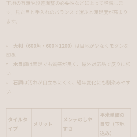
下地の有無や段差調整の必要性などによって増減しま
す。見た目と手入れのバランスで選ぶと満足度が高まり
ます。
大判（600角・600×1200）
は目地が少なくモダンな
印象
木目調
は素足でも質感が良く、屋外対応品で反りに強
い
石調
は汚れが目立ちにくく、経年変化にも馴染みやす
い
平米単価の
タイルタ
メンテのしや
メリット
目安（下地
イプ
すさ
込み）