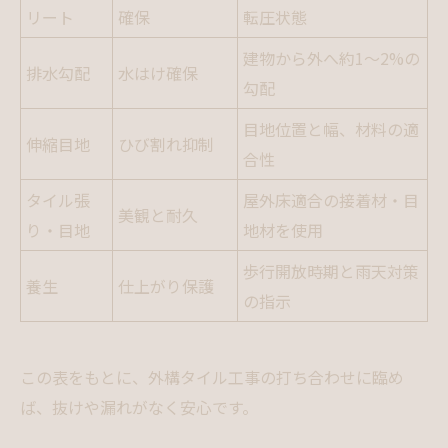
リート
確保
転圧状態
建物から外へ約1〜2%の
排水勾配
水はけ確保
勾配
目地位置と幅、材料の適
伸縮目地
ひび割れ抑制
合性
タイル張
屋外床適合の接着材・目
美観と耐久
り・目地
地材を使用
歩行開放時期と雨天対策
養生
仕上がり保護
の指示
この表をもとに、外構タイル工事の打ち合わせに臨め
ば、抜けや漏れがなく安心です。