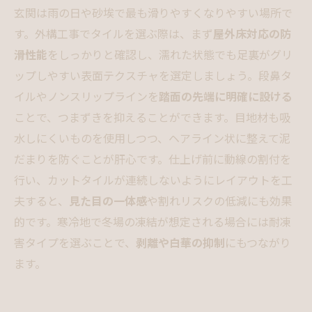
玄関は雨の日や砂埃で最も滑りやすくなりやすい場所で
す。外構工事でタイルを選ぶ際は、まず
屋外床対応の防
滑性能
をしっかりと確認し、濡れた状態でも足裏がグリ
ップしやすい表面テクスチャを選定しましょう。段鼻タ
イルやノンスリップラインを
踏面の先端に明確に設ける
ことで、つまずきを抑えることができます。目地材も吸
水しにくいものを使用しつつ、ヘアライン状に整えて泥
だまりを防ぐことが肝心です。仕上げ前に動線の割付を
行い、カットタイルが連続しないようにレイアウトを工
夫すると、
見た目の一体感
や割れリスクの低減にも効果
的です。寒冷地で冬場の凍結が想定される場合には耐凍
害タイプを選ぶことで、
剥離や白華の抑制
にもつながり
ます。