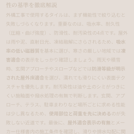
性の基準を徹底解説
外構工事で使用するタイルは、まず機能性で絞り込むと
失敗しづらくなります。重要なのは、吸水率、耐久性
（圧縮・曲げ強度）、防滑性、耐汚染性の4点です。屋外
は雨や泥、直射日光、凍結融解にさらされるため、
吸水
率の低い磁器質
を基本に選び、寒さの厳しい地域では
凍
害適合
の表示をしっかり確認しましょう。雨天や積雪
時、玄関アプローチやスロープなどでは
防滑等級が明示
された屋外床適合
を選び、濡れても滑りにくい表面テク
スチャを優先します。耐汚染性は油や土のシミがつきに
くい施釉面や撥水処理の有無で判断します。玄関、アプ
ローチ、テラス、駐車まわりなど場所ごとに求める性能
は少し異なるため、
使用部位と荷重を先に決める
のが失
敗しない近道です。最後に、
屋外適合表示の有無
とメー
カー仕様書内の施工条件を確認し、滑りや排水勾配に関