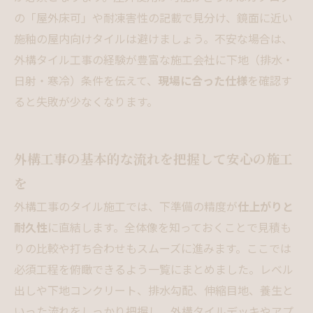
の「屋外床可」や耐凍害性の記載で見分け、鏡面に近い
施釉の屋内向けタイルは避けましょう。不安な場合は、
外構タイル工事の経験が豊富な施工会社に下地（排水・
日射・寒冷）条件を伝えて、
現場に合った仕様
を確認す
ると失敗が少なくなります。
外構工事の基本的な流れを把握して安心の施工
を
外構工事のタイル施工では、下準備の精度が
仕上がりと
耐久性
に直結します。全体像を知っておくことで見積も
りの比較や打ち合わせもスムーズに進みます。ここでは
必須工程を俯瞰できるよう一覧にまとめました。レベル
出しや下地コンクリート、排水勾配、伸縮目地、養生と
いった流れをしっかり把握し、外構タイルデッキやアプ