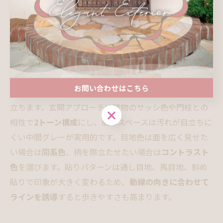
ン系には
石調の大判（600角以上）
や長方形の通し貼り
で目地を減らし、
同系色の目地
で面の広がりを強調しま
す。洋風や南欧風には
テラコッタ調
やアンティーク目地
で温かみを演出し、45〜300角の
乱尺やヘリンボーン
を
アクセントに使うと雰囲気が高まります。ナチュラルテ
イストなら
木目タイル
でウッドデッキの風合いを長寿命
お問い合わせはこちら
に置き換え、濃淡2色で
ボーダー
を作ると植栽がより引き
立ちます。玄関アプローチは建物のサッシ色や門柱との
お問い合わせはこちら
相性で
2トーン構成
にし、駐車スペースは汚れが目立ちに
くい中間グレーが実用的です。目地色は面を広く見せた
い場合は
同系色
、柄を際立たせたい場合は
コントラスト
色
を選びます。貼りパターンは通し目地、馬目地、斜め
貼りで印象が大きく変わるため、
動線の向きに合わせて
ラインを誘導
すると歩きやすさも高まります。