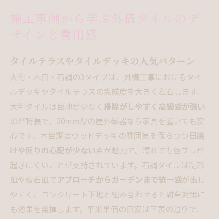
施工事例から学ぶ外構タイルのデ
ザインと費用感
タイルテラスやタイルデッキの人気パターン
大判・木目・石調の3タイプは、外構工事におけるタイ
ルデッキやタイルテラスの完成度を大きく左右します。
大判タイルは目地が少なく
掃除がしやすく高級感が強い
のが特長で、20mm厚の屋外磁器なら家具を置いても安
心です。木目調はウッドデッキの雰囲気を保ちつつ
日焼
けや反りの心配が少ない
点が魅力で、濡れても色ブレが
起きにくいことが支持されています。石調タイルは乱形
風や板石風で
アプローチからガーデンまで統一感
が出し
やすく、コンクリート下地と組み合わせると雑草対策に
も効果を発揮します。平米単価の目安は下表の通りで、