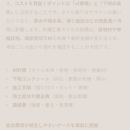
す。
コストを見抜くポイントは「㎡単価」と「下地の条
件」
に注目することです。タイル張りはデザインの違い
だけでなく、
厚みや吸水率、滑り抵抗などの性能差
が費
用に影響します。外構工事タイルの見積は、
目地材や伸
縮目地、端部見切り材
の有無で最終金額が変わるため、
項目ごとの抜けや漏れを確認することが大切です。
材料費
（タイル本体・役物・目地材・接着材）
下地コンクリート
（砕石・鉄筋の有無・厚み）
施工手間
（張り付け・カット・清掃）
残土処分や撤去費
（掘削・搬出距離）
諸経費
（運搬・養生・管理費）
追加費用が発生しやすいケースを事前に把握