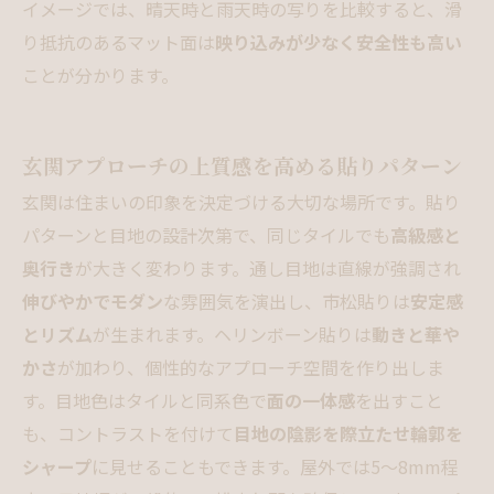
イメージでは、晴天時と雨天時の写りを比較すると、滑
り抵抗のあるマット面は
映り込みが少なく安全性も高い
ことが分かります。
玄関アプローチの上質感を高める貼りパターン
玄関は住まいの印象を決定づける大切な場所です。貼り
パターンと目地の設計次第で、同じタイルでも
高級感と
奥行き
が大きく変わります。通し目地は直線が強調され
伸びやかでモダン
な雰囲気を演出し、市松貼りは
安定感
とリズム
が生まれます。ヘリンボーン貼りは
動きと華や
かさ
が加わり、個性的なアプローチ空間を作り出しま
す。目地色はタイルと同系色で
面の一体感
を出すこと
も、コントラストを付けて
目地の陰影を際立たせ輪郭を
シャープ
に見せることもできます。屋外では5〜8mm程