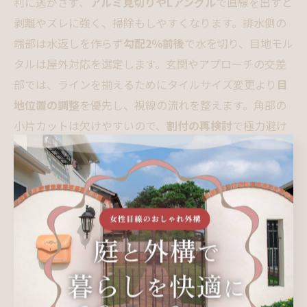
利に逃がさず、
アルミ見切りやLアングル
で直線を出すと
剥離やズレに強く、掃除もしやすくなります。排水側の
端部は水返しを作らず
勾配2％前後
で水を切り、目地モル
タルは屋外対応を選定します。玄関やアプローチの交差
部では、ラインを揃えるためにタイルサイズ変更より
目
地位置の調整
を優先し、視線の流れを整えます。角部の
小片カットは欠けやすいので、
割付の再検討
で極力避け
ましょう。これらのポイントを押さえるだけで、同じ素
材でも
プロ級の一体感
が生まれます。
デザインで選ぶ石調・木目・テラコッタの使い
分けで理想の外構へ
外観のテイストに合わせて質感やサイズ、貼り方を選ぶ
ことで、外構工事のタイル計画が格段に映えます。モダ