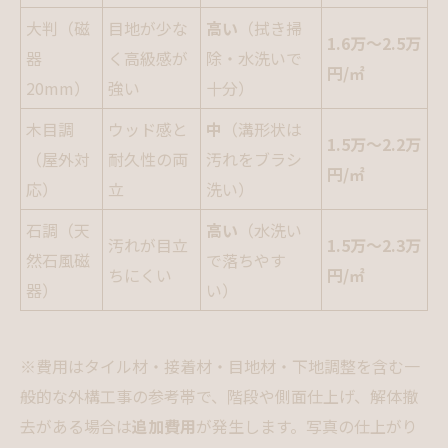
大判（磁
目地が少な
高い
（拭き掃
1.6万〜2.5万
器
く高級感が
除・水洗いで
円/㎡
20mm）
強い
十分）
木目調
ウッド感と
中
（溝形状は
1.5万〜2.2万
（屋外対
耐久性の両
汚れをブラシ
円/㎡
応）
立
洗い）
石調（天
高い
（水洗い
汚れが目立
1.5万〜2.3万
然石風磁
で落ちやす
ちにくい
円/㎡
器）
い）
※費用はタイル材・接着材・目地材・下地調整を含む一
般的な外構工事の参考帯で、階段や側面仕上げ、解体撤
去がある場合は
追加費用
が発生します。写真の仕上がり