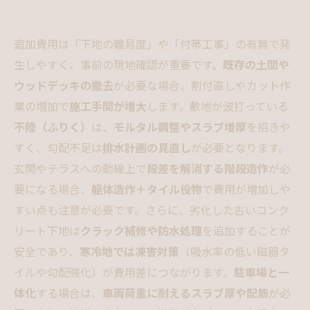
追加費用は「下地の難易度」や「付帯工事」の有無で発
生しやすく、事前の現地確認が重要です。
既存の土間や
ウッドデッキの撤去
が必要な場合、割付直しやカット作
業の増加で
施工手間が増大
します。敷地が波打っている
不陸（ふりく）
は、
モルタル調整やスラブ増厚
を招きや
すく、勾配不足は
排水計画の見直し
が必要となります。
玄関やテラスへの動線上で
段差を解消する階段造作
が必
要になる場合、
躯体造作＋タイル役物
で費用が増加しや
すい点も注意が必要です。さらに、劣化した古いコンク
リート下地は
クラック補修や防水処理
を追加することが
安全であり、
寒冷地では凍害対策
（吸水率の低い磁器タ
イルや勾配強化）が費用差につながります。
駐車場と一
体化
する場合は、
車両荷重に耐えるスラブ厚や配筋
が必