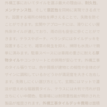
外構工事においてタイルを選ぶ最大の理由は、
耐久性
、
見積もりと業者選びで損をしないための手順
メンテナンス性
、そして
意匠性
を同時に実現できる点で
外構工事とタイルに関するよくある質問
す。設置する場所の特性を押さえることで、失敗を防ぐ
会社概要
ことができます。玄関やアプローチには、滑りにくい屋
外床タイルが適しており、雨の日も安全に歩くことがで
きます。テラスやポーチ、ベランダにはタイルデッキを
設置することで、雑草の発生を抑え、掃除も水洗いで簡
単に済みます。駐車スペースには車両の重さに耐える
厚
物タイル
やコンクリートとの併用が安心です。外構工事
のタイル張りでは、色や質感が建物との相性や全体のデ
ザインに調和しているかどうかが満足度を大きく左右し
ます。失敗しにくい選び方として、玄関にはマットで濃
淡が控えめな磁器質タイル、テラスには大判で汚れが目
立ちにくい中間色、駐車場には耐荷重性能が明示された
製品が推奨されます。
外構工事タイルデッキ費用
は面積