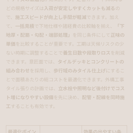
どの規格サイズは
入荷が安定しやすくカットも減る
の
で、
施工スピードが向上し手間が軽減
できます。加え
て、
一括見積
で下地仕様や諸経費の比較軸を揃え、
「下
地厚・配筋・勾配・端部処理」
を同じ条件にして
正味の
単価
を比較することが重要です。工期は天候リスクの少
ない時期に調整することで
養生日数や段取りロス
を削減
できます。意匠面では、
タイルデッキとコンクリートの
組み合わせ
を採用し、
歩行域のみタイル仕上げ
にするこ
とで面積あたりの総コストを最適化できます。外構工事
タイル張りの計画では、
立水栓や照明など後付けでコス
ト増になりやすい設備
を先に決め、
配管・配線を同時施
工
することも有効です。
最適化ポイン
効果の出やすい条