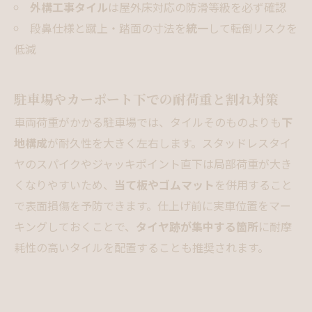
外構工事タイル
は屋外床対応の防滑等級を必ず確認
段鼻仕様と蹴上・踏面の寸法を
統一
して転倒リスクを
低減
駐車場やカーポート下での耐荷重と割れ対策
車両荷重がかかる駐車場では、タイルそのものよりも
下
地構成
が耐久性を大きく左右します。スタッドレスタイ
ヤのスパイクやジャッキポイント直下は局部荷重が大き
くなりやすいため、
当て板やゴムマット
を併用すること
で表面損傷を予防できます。仕上げ前に実車位置をマー
キングしておくことで、
タイヤ跡が集中する箇所
に耐摩
耗性の高いタイルを配置することも推奨されます。