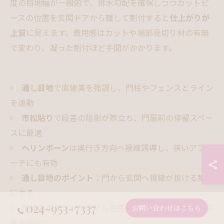
度の目地幅が一般的で、排水勾配を確保しつつカットピ
ースの位置を玄関ドアから離して割付すると
仕上がりが
上質
に見えます。費用感はカットや端部見切り材の有無
で変わり、凝った割付ほど手間がかかります。
通し目地
で直線美を強調し、門柱やフェンスとライン
を連動
市松貼り
で段差の陰影が際立ち、門扉前の停留スペー
スに最適
ヘリンボーン
は奥行き方向へ視線誘導し、狭いアプロ
ーチにも有効
通し目地のポイント
：門から玄関へ視線が抜ける割付
にする
024-953-7337
市松のポイント
：タイル色差や表面テクスチャで格子
お問い合わせはこちら
感を明確化