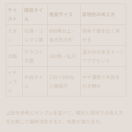
テイ
推奨タイ
推奨サイズ
目地色の考え方
スト
ル
モダ
石調・コ
600角以上・
同系で面を広く見
ン
ンクリ調
長方形大判
せる
テラコッ
温かみのあるトーン
洋風
300角・乱尺
タ調
でアクセント
ナチ
木目タイ
150×900な
やや濃色で木目を
ュラ
ル
ど細長尺
引き締め
ル
上記を参考にサンプルを並べて、晴天と雨天での見え方
を比較して最終決定すると、失敗が減ります。