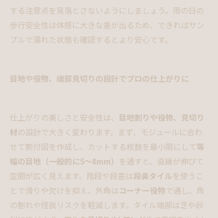
する注意点を見落とさないようにしましょう。雨の日の
歩行安全性は体感に大きな差が出るため、できればサン
プルで濡れた状態も確認するとより安心です。
目地や役物、端部見切りの設計でプロの仕上がりに
仕上がりの美しさと安全性は、
目地割りや役物、見切り
材
の設計で大きく変わります。まず、モジュールに合わ
せて割付図を作成し、カットする枚数を最小限にして
等
幅の目地（一般的に5〜8mm）
を通すと、直線が伸びて
空間が広く見えます。階段や段差は
段鼻タイル
を使うこ
とで滑りや欠けを抑え、外角は
コーナー役物
で通し、角
の割れや怪我リスクを軽減します。タイル端部は芝や砂