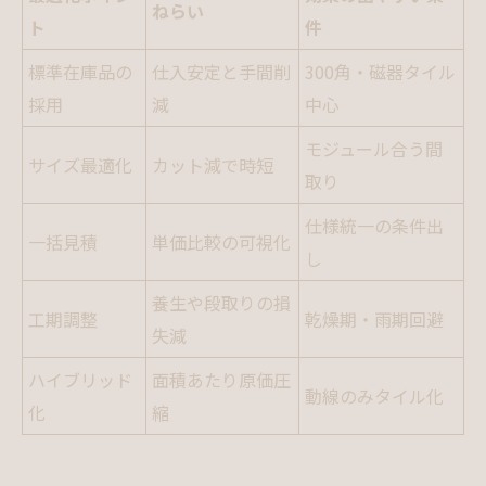
ねらい
ト
件
標準在庫品の
仕入安定と手間削
300角・磁器タイル
採用
減
中心
モジュール合う間
サイズ最適化
カット減で時短
取り
仕様統一の条件出
一括見積
単価比較の可視化
し
養生や段取りの損
工期調整
乾燥期・雨期回避
失減
ハイブリッド
面積あたり原価圧
動線のみタイル化
化
縮