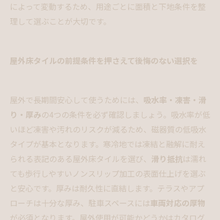
によって変動するため、用途ごとに面積と下地条件を整
理して選ぶことが大切です。
屋外床タイルの前提条件を押さえて後悔のない選択を
屋外で長期間安心して使うためには、
吸水率・凍害・滑
り・厚み
の4つの条件を必ず確認しましょう。吸水率が低
いほど凍害や汚れのリスクが減るため、磁器質の低吸水
タイプが基本となります。寒冷地では凍結と融解に耐え
られる表記のある屋外床タイルを選び、
滑り抵抗
は濡れ
ても歩行しやすいノンスリップ加工の表面仕上げを選ぶ
と安心です。厚みは耐久性に直結します。テラスやアプ
ローチは十分な厚み、駐車スペースには
車両対応の厚物
が必須となります。屋外使用が可能かどうかはカタログ