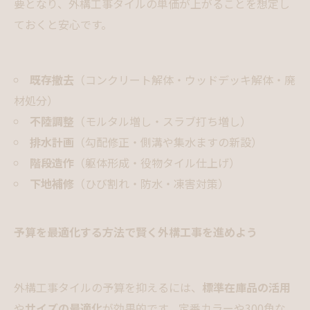
要となり、外構工事タイルの単価が上がることを想定し
ておくと安心です。
既存撤去
（コンクリート解体・ウッドデッキ解体・廃
材処分）
不陸調整
（モルタル増し・スラブ打ち増し）
排水計画
（勾配修正・側溝や集水ますの新設）
階段造作
（躯体形成・役物タイル仕上げ）
下地補修
（ひび割れ・防水・凍害対策）
予算を最適化する方法で賢く外構工事を進めよう
外構工事タイルの予算を抑えるには、
標準在庫品の活用
や
サイズの最適化
が効果的です。定番カラーや300角な