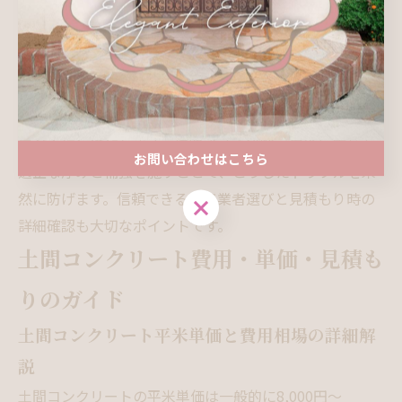
や沈下、凹み
を引き起こします。とくに駐車場や重機が
通る場所では、コンクリートが割れて利用できなくなる
こともあるため、基準を守ることが不可欠です。
施工後のやり直し費用と予防的な設計の重要性
施工後にひび割れや沈下が起こると、
解体・再施工の費
用が大幅に増加
します。初期設計の段階で用途に応じた
お問い合わせはこちら
適正な厚みと補強を施すことで、こうしたトラブルを未
然に防げます。信頼できる施工業者選びと見積もり時の
お問い合わせはこちら
詳細確認も大切なポイントです。
土間コンクリート費用・単価・見積も
りのガイド
土間コンクリート平米単価と費用相場の詳細解
説
土間コンクリートの平米単価は一般的に8,000円〜