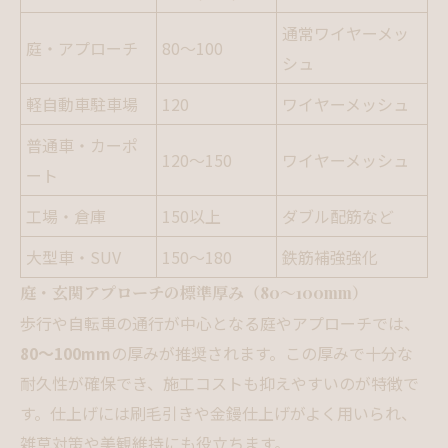
通常ワイヤーメッ
庭・アプローチ
80～100
シュ
軽自動車駐車場
120
ワイヤーメッシュ
普通車・カーポ
120～150
ワイヤーメッシュ
ート
工場・倉庫
150以上
ダブル配筋など
大型車・SUV
150～180
鉄筋補強強化
庭・玄関アプローチの標準厚み（80～100mm）
歩行や自転車の通行が中心となる庭やアプローチでは、
80～100mm
の厚みが推奨されます。この厚みで十分な
耐久性が確保でき、施工コストも抑えやすいのが特徴で
す。仕上げには刷毛引きや金鏝仕上げがよく用いられ、
雑草対策や美観維持にも役立ちます。