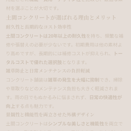
材を選ぶことが大切です。
土間コンクリートが選ばれる理由とメリット
耐久性と長期的なコスト効率性
土間コンクリートは20年以上の耐久性
を持ち、頻繁な補
修や張替えの必要が少ないです。初期費用は他の素材よ
り高めですが、長期的には補修コストが抑えられ、
トー
タルコストで優れた選択肢
となります。
雑草防止と日常メンテナンスの負担軽減
コンクリート舗装は
雑草の発生を大幅に抑制
でき、掃除
や草取りなどのメンテナンス負担も大きく軽減されま
す。雨の日でもぬかるみに悩まされず、
日常の快適性が
向上
する点も魅力です。
景観性と機能性を両立させた外構デザイン
土間コンクリートは
シンプルな美しさと機能性
を両立で