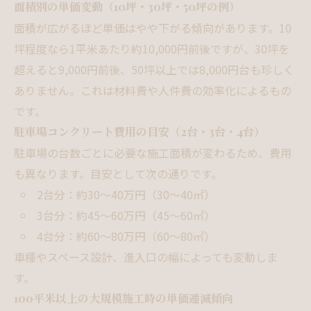
面積別の単価変動（10坪・30坪・50坪の例）
面積が広がるほど単価はやや下がる傾向があります。10
坪程度なら1平米あたり約10,000円前後ですが、30坪を
超えると9,000円前後、50坪以上では8,000円台も珍しく
ありません。これは材料費や人件費の効率化によるもの
です。
駐車場コンクリート費用の目安（2台・3台・4台）
駐車場の台数ごとに必要な施工面積が変わるため、費用
も異なります。目安として次の通りです。
2台分：約30〜40万円（30〜40㎡）
3台分：約45〜60万円（45〜60㎡）
4台分：約60〜80万円（60〜80㎡）
車種やスペース設計、進入口の幅によっても変動しま
す。
100平米以上の大規模施工時の単価逓減傾向