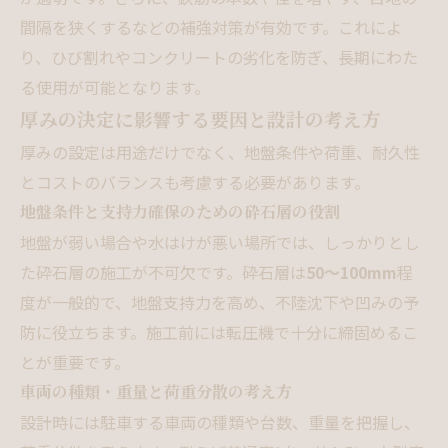
間隔を狭くするなどの補強対策が有効です。これによ
り、ひび割れやコンクリートの劣化を防ぎ、長期にわた
る使用が可能となります。
厚みの決定に影響する要因と設計の考え方
厚みの設定は用途だけでなく、地盤条件や荷重、耐久性
とコストのバランスも考慮する必要があります。
地盤条件と支持力確保のための砕石層の役割
地盤が弱い場合や水はけが悪い場所では、しっかりとし
た砕石層の施工が不可欠です。砕石層は
50～100mm
程
度が一般的で、地盤支持力を高め、不陸沈下や凹みの予
防に役立ちます。施工前には転圧機で十分に締固めるこ
とが重要です。
車両の種類・重量と荷重分散の考え方
設計時には駐車する車両の種類や台数、重量を把握し、