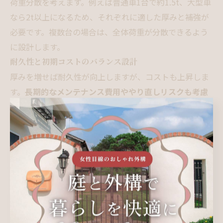
荷重分散を考えます。例えば普通車1台で約1.5t、大型車
なら2t以上になるため、それぞれに適した厚みと補強が
必要です。複数台の場合は、全体荷重が分散できるよう
に設計します。
耐久性と初期コストのバランス設計
厚みを増せば耐久性が向上しますが、コストも上昇しま
す。
長期的なメンテナンス費用ややり直しリスクも考慮
し、用途に最適な厚みを選ぶことが大切
です。過剰な厚
みは不要なコスト増となり、逆に薄すぎると後の補修費
用がかさむ場合があります。
厚みが不足した場合のリスクと対策
土間コンクリートの厚みが基準に満たない場合、さまざ
まなリスクが発生します。
ひび割れ・沈下・凹みが発生する原因
厚み不足は
車両の重みや地盤の動きによって、ひび割れ