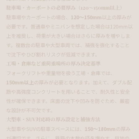
駐車場・カーポートの必要厚み（120～150mm以上）
駐車場やカーポートの場合、
120～150mm
以上の厚みが
必要です。普通車やミニバンを想定した場合は120mm以
上を推奨し、荷重が大きい場合はさらに厚みを増やしま
す。複数台の駐車や大型車両では、補強を強化すること
で沈下やひび割れリスクが低減できます。
工場・倉庫など重荷重場所の厚み決定基準
フォークリフトや重量物を扱う工場・倉庫では、
150mm以上
の厚みが必要となります。加えて、ダブル配
筋や高強度コンクリートを用いることで、耐久性と安全
性が確保できます。床面の沈下や凹みを防ぐため、厳密
な設計が不可欠です。
大型車・SUV対応時の厚み設定と補強方法
大型車やSUVの駐車スペースには、
150～180mm
の厚み
が適切です。さらに、鉄筋の本数や径を増やす、目地の