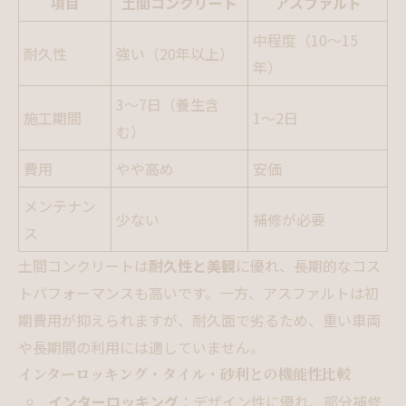
項目
土間コンクリート
アスファルト
中程度（10～15
耐久性
強い（20年以上）
年）
3～7日（養生含
施工期間
1～2日
む）
費用
やや高め
安価
メンテナン
少ない
補修が必要
ス
土間コンクリートは
耐久性と美観
に優れ、長期的なコス
トパフォーマンスも高いです。一方、アスファルトは初
期費用が抑えられますが、耐久面で劣るため、重い車両
や長期間の利用には適していません。
インターロッキング・タイル・砂利との機能性比較
インターロッキング
：デザイン性に優れ、部分補修