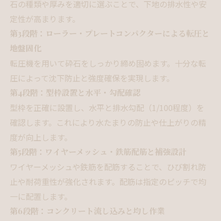
石の種類や厚みを適切に選ぶことで、下地の排水性や安
定性が高まります。
第3段階：ローラー・プレートコンパクターによる転圧と
地盤固化
転圧機を用いて砕石をしっかり締め固めます。十分な転
圧によって沈下防止と強度確保を実現します。
第4段階：型枠設置と水平・勾配確認
型枠を正確に設置し、水平と排水勾配（1/100程度）を
確認します。これにより水たまりの防止や仕上がりの精
度が向上します。
第5段階：ワイヤーメッシュ・鉄筋配筋と補強設計
ワイヤーメッシュや鉄筋を配筋することで、ひび割れ防
止や耐荷重性が強化されます。配筋は指定のピッチで均
一に配置します。
第6段階：コンクリート流し込みと均し作業