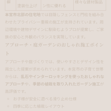
塀
様々な建材製品
塗装仕上げ
ン性に優れる
本宮市北部の住宅地
では目隠しフェンスと門柱を組み合
わせたプライバシー重視の施工が支持されています。周
辺環境や建物デザインに馴染むようプロが提案し、ご家
族の安心と外観のバランスを実現しています。
アプローチ・庭ガーデンのおしゃれ施工ポイン
ト
アプローチや庭づくりでは、使いやすさとデザイン性を
両立した提案が求められています。本宮市の子育て世帯
からは、
乱石やインターロッキングを使ったおしゃれな
アプローチ
や、
季節の植栽を取り入れたガーデン施工
が
高評価です。
お子様が安全に遊べる滑り止め仕様
四季に応じた植栽レイアウト