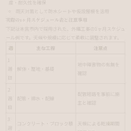
度・耐久性を確保
雨天対策として防水シートや仮設屋根を活用
実際の1ヶ月スケジュール表と注意事項
下記は本宮市内で採用された、外構工事の1ヶ月スケジュ
ール例です。天候や規模に応じて柔軟に調整されます。
週
主な工程
注意点
1
地中障害物の有無を
週
解体・整地・基礎
確認
目
2
配管経路を事前に施
週
配管・排水・配線
主と確認
目
3
コンクリート・ブロック積
天候による乾燥期間
週