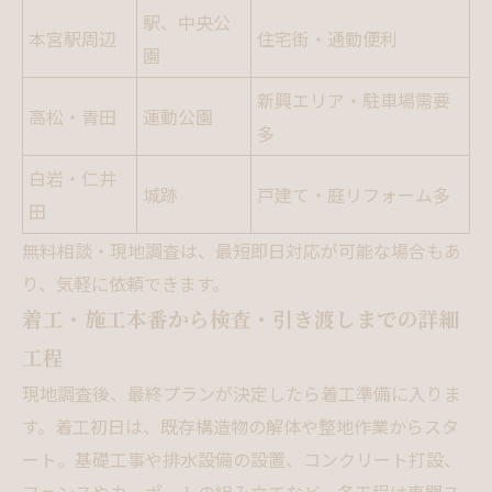
駅、中央公
本宮駅周辺
住宅街・通勤便利
園
新興エリア・駐車場需要
高松・青田
運動公園
多
白岩・仁井
城跡
戸建て・庭リフォーム多
田
無料相談・現地調査は、最短即日対応が可能な場合もあ
り、気軽に依頼できます。
着工・施工本番から検査・引き渡しまでの詳細
工程
現地調査後、最終プランが決定したら着工準備に入りま
す。着工初日は、既存構造物の解体や整地作業からスタ
ート。基礎工事や排水設備の設置、コンクリート打設、
フェンスやカーポートの組み立てなど、各工程は専門ス