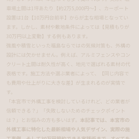
車場土間は1坪あたり【約2万5,000円～】、カーポート
設置は1台【10万円台前半】からが主な相場となってい
ます。しかし、素材や敷地条件によっては【見積もりが
30万円以上変動】する例もあります。
強風や積雪といった福島ならではの気候対策も、外構の
設計には欠かせません。例えば、アルミフェンスやコン
クリート土間は耐久性が高く、地元で選ばれる素材の代
表格です。施工方法や選ぶ業者によって、【同じ内容で
も費用や仕上がりに大きな差】が生まれるのが実情で
す。
「本宮市で外構工事を検討しているけれど、どの業者が
信頼できる？」「失敗しないためのチェックポイント
は？」とお悩みの方も多いはず。
本記事では、本宮市の
外構工事に特化した最新相場や人気デザイン、実際の施
工事例、そして30万円節約できる実践術まで、すべてを