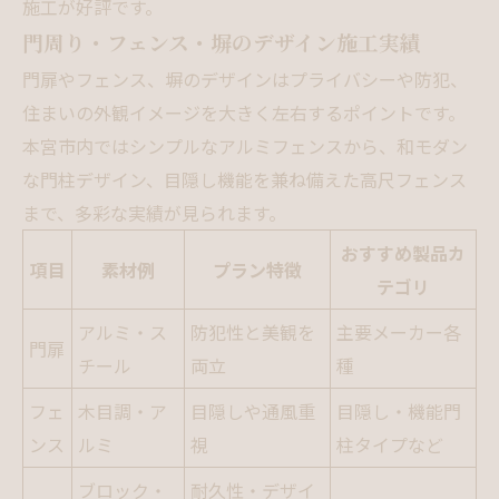
施工が好評です。
門周り・フェンス・塀のデザイン施工実績
門扉やフェンス、塀のデザインはプライバシーや防犯、
住まいの外観イメージを大きく左右するポイントです。
本宮市内ではシンプルなアルミフェンスから、和モダン
な門柱デザイン、目隠し機能を兼ね備えた高尺フェンス
まで、多彩な実績が見られます。
おすすめ製品カ
項目
素材例
プラン特徴
テゴリ
アルミ・ス
防犯性と美観を
主要メーカー各
門扉
チール
両立
種
フェ
木目調・ア
目隠しや通風重
目隠し・機能門
ンス
ルミ
視
柱タイプなど
ブロック・
耐久性・デザイ