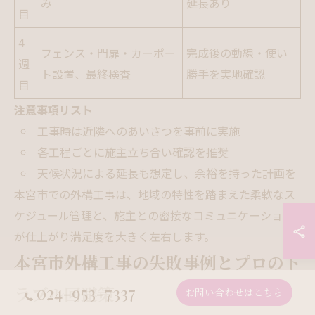
み
延長あり
目
4
フェンス・門扉・カーポー
完成後の動線・使い
週
ト設置、最終検査
勝手を実地確認
目
注意事項リスト
工事時は近隣へのあいさつを事前に実施
各工程ごとに施主立ち合い確認を推奨
天候状況による延長も想定し、余裕を持った計画を
本宮市での外構工事は、地域の特性を踏まえた柔軟なス
ケジュール管理と、施主との密接なコミュニケーション
が仕上がり満足度を大きく左右します。
本宮市外構工事の失敗事例とプロのト
024-953-7337
ラブル回避策
お問い合わせはこちら