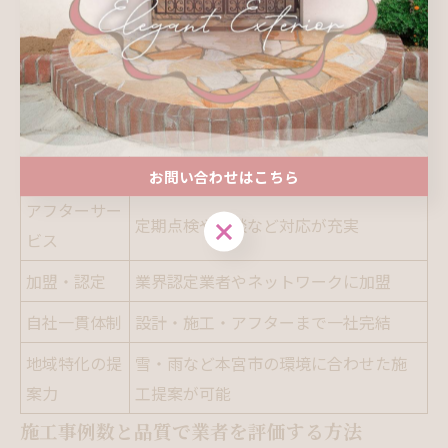
壌を熟知しており、台風や積雪といった本宮市特有のリ
スクにも強い提案ができます。アフター対応の有無や、
設計から施工・アフターまで自社一貫体制かどうかも比
較時の重要な基準となります。
基準
詳細
実績年数
長年の地域密着実績がある
お問い合わせはこちら
アフターサー
定期点検や相談など対応が充実
お問い合わせはこちら
ビス
加盟・認定
業界認定業者やネットワークに加盟
自社一貫体制
設計・施工・アフターまで一社完結
地域特化の提
雪・雨など本宮市の環境に合わせた施
案力
工提案が可能
施工事例数と品質で業者を評価する方法