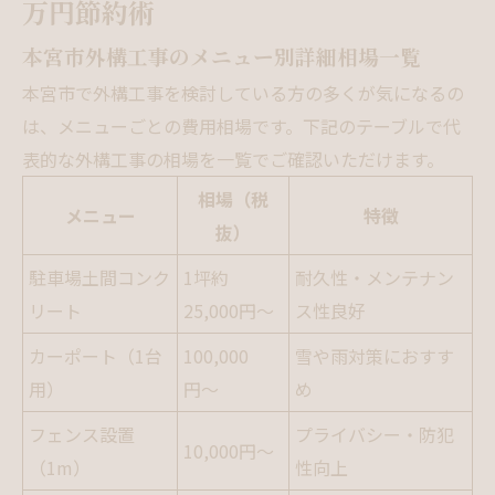
万円節約術
本宮市外構工事のメニュー別詳細相場一覧
本宮市で外構工事を検討している方の多くが気になるの
は、メニューごとの費用相場です。下記のテーブルで代
表的な外構工事の相場を一覧でご確認いただけます。
相場（税
メニュー
特徴
抜）
駐車場土間コンク
1坪約
耐久性・メンテナン
リート
25,000円〜
ス性良好
カーポート（1台
100,000
雪や雨対策におすす
用）
円〜
め
フェンス設置
プライバシー・防犯
10,000円〜
（1m）
性向上