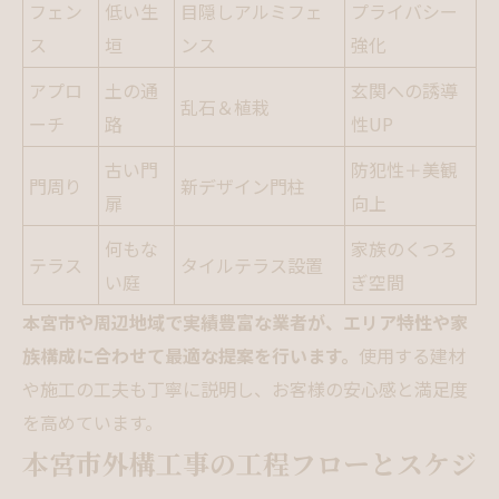
フェン
低い生
目隠しアルミフェ
プライバシー
ス
垣
ンス
強化
アプロ
土の通
玄関への誘導
乱石＆植栽
ーチ
路
性UP
古い門
防犯性＋美観
門周り
新デザイン門柱
扉
向上
何もな
家族のくつろ
テラス
タイルテラス設置
い庭
ぎ空間
本宮市や周辺地域で実績豊富な業者が、エリア特性や家
族構成に合わせて最適な提案を行います。
使用する建材
や施工の工夫も丁寧に説明し、お客様の安心感と満足度
を高めています。
本宮市外構工事の工程フローとスケジ