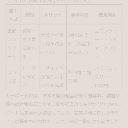
施工
特徴
メリット
事例写真
使用素材
方式
土間
強度・
生コンクリ
水はけが良
2台分施工
コン
耐久性
ート・ワイ
く雑草防止
例（本宮中
クリ
に優れ
ヤーメッシ
にも◎
央エリア）
ート
る
ュ
仕上げ
デザイン性
スラブコン
スラ
郡山寄り施
が滑ら
が高くお手
クリート・
ブ式
工例
か
入れも簡単
目地材
カーポートには、アルミ製の製品が多く選ばれ、積雪や
風への対策も万全です。
本宮駅周辺でも2台分対応のカー
ポート設置事例が増加しており、設置場所に応じたデザ
インの提案も行われています。美観と機能性を両立した