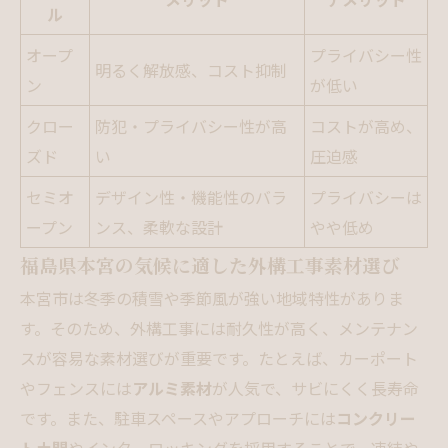
ル
オープ
プライバシー性
明るく解放感、コスト抑制
ン
が低い
クロー
防犯・プライバシー性が高
コストが高め、
ズド
い
圧迫感
セミオ
デザイン性・機能性のバラ
プライバシーは
ープン
ンス、柔軟な設計
やや低め
福島県本宮の気候に適した外構工事素材選び
本宮市は冬季の積雪や季節風が強い地域特性がありま
す。そのため、外構工事には耐久性が高く、メンテナン
スが容易な素材選びが重要です。たとえば、カーポート
やフェンスには
アルミ素材
が人気で、サビにくく長寿命
です。また、駐車スペースやアプローチには
コンクリー
ト土間
やインターロッキングを採用することで、凍結や