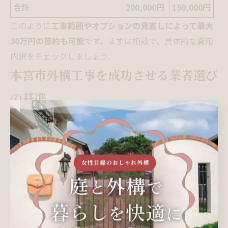
合計
200,000円
150,000円
このように
工事範囲やオプションの見直しによって最大
30万円の節約も可能
です。まずは相談で、具体的な費用
内訳をチェックしましょう。
本宮市外構工事を成功させる業者選び
の基準
本宮・郡山エリアで評判の高い外構業者の共通
特徴
本宮市や郡山市で評判の外構業者にはいくつか共通点が
あります。地元で長年の施工実績を持ち、アフターサー
ビスや定期点検に力を入れている会社が多いことが挙げ
られます。信頼できるネットワークに属しているかも確
認ポイントです。地元密着型の業者は、地域の気候や土