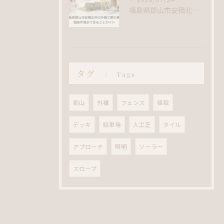
福島県郡山市安積北井の外構工事の事例｜相談手順までまるごとガイド
タグ
Tags
郡山
外構
フェンス
植栽
デッキ
駐車場
人工芝
タイル
アプローチ
照明
ソーラー
スロープ