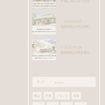
外構工事の良い日を賢く選ぶ！吉日や天候や工程で後悔ゼロの決め方
2026/07/30
福島県郡山市安積町で外構工事の事例や進め方がわかるガイド
2026/07/24
福島県郡山市安積北井の外構工事の事例｜相談手順までまるごとガイド
タグ
Tags
郡山
外構
フェンス
植栽