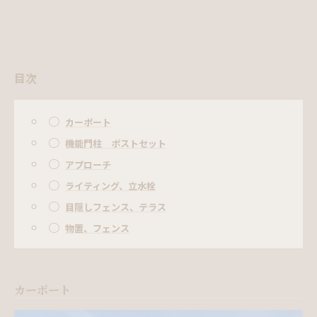
目次
○
カーポート
○
機能門柱 ポストセット
○
アプローチ
○
ライティング、立水栓
○
目隠しフェンス、テラス
○
物置、フェンス
カーポート