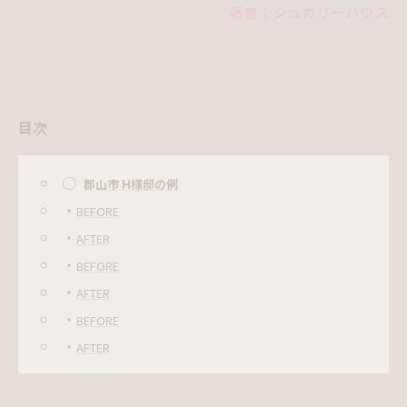
著者：シュガリーハウス
目次
○
郡山市 H様邸の例
・
BEFORE
・
AFTER
・
BEFORE
・
AFTER
・
BEFORE
・
AFTER